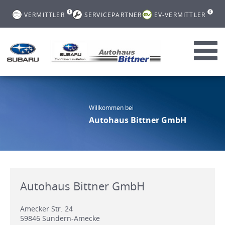
VERMITTLER
SERVICEPARTNER
EV-VERMITTLER
Toggl
navig
Willkommen bei
Autohaus Bittner GmbH
Autohaus Bittner GmbH
Amecker Str. 24
59846
Sundern-Amecke