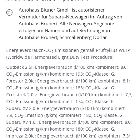
Autohaus Bittner GmbH ist autorisierter
Vermittler für Subaru-Neuwagen im Auftrag von
Autohaus Brunert. Alle Neuwagen-Angebote
erfolgen im Namen und auf Rechnung von
Autohaus Brunert, Schmallenberg-Dorlar.
Energieverbrauch/CO
-Emissionen gemäß Prüfzyklus WLTP
2
(Worldwide Harmonized Light Duty Test Procedure)
Outback 2.5i: Energieverbrauch (l/100 km) kombiniert: 8,6;
CO
-Emission (g/km) kombiniert: 193; CO
-Klasse: G.
2
2
Forester 2.0ie: Energieverbrauch (l/100 km) kombiniert: 8,1;
CO
-Emission (g/km) kombiniert: 183; CO
-Klasse: G.
2
2
Crosstrek 2.0ie: Energieverbrauch (l/100 km) kombiniert: 7,7;
CO
-Emission (g/km) kombiniert: 174; CO
-Klasse: F.
2
2
Subaru XV 2.0ie: Energieverbrauch (l/100 km) kombiniert:
7,9; CO
-Emission (g/km) kombiniert: 180; CO
-Klasse: G.
2
2
Subaru XV 1.6i: Energieverbrauch (l/100 km) kombiniert: 8,0;
CO
-Emission (g/km) kombiniert: 180; CO
-Klasse: G.
2
2
Impreza 2.0ie: Energieverbrauch (l/100 km) kombiniert: 7,3;